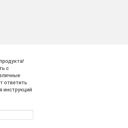
продукта!
ть с
азличные
т ответить
ия инструкций