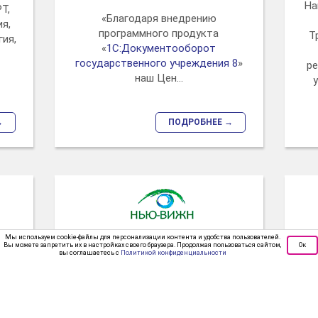
На
Т,
«Благодаря внедрению
ия,
программного продукта
Т
ия,
«
1С:Документооборот
государственного учреждения 8
»
ре
наш Цен...
→
ПОДРОБНЕЕ →
Мы используем cookie-файлы для персонализации контента и удобства пользователей.
Вы можете запретить их в настройках своего браузера. Продолжая пользоваться сайтом,
Ок
Медицинский центр "Нью
Ме
вы соглашаетесь с
Политикой конфиденциальности
ск
Вижн", г. Краснодар
«Автоматизация позволила вдвое
«
х
ускорить обработку и контроль
цен