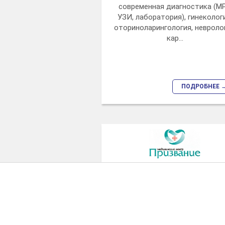
современная диагностика (МР
УЗИ, лаборатория), гинеколог
оториноларингология, невролог
кар...
ПОДРОБНЕЕ 
Медицинский центр
«Призвание», г. Челябин
«Первый БИТ – это одна из
компаний, программа которы