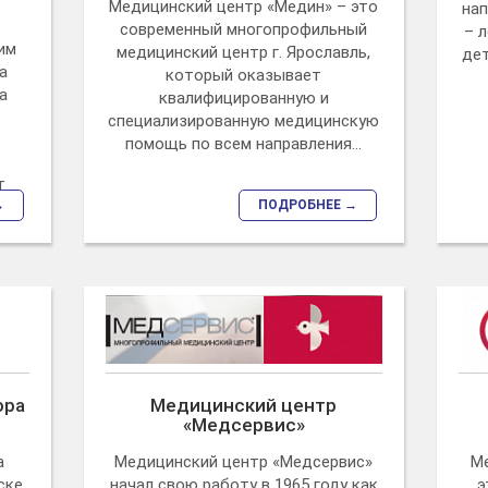
Медицинский центр «Медин» – это
на
современный многопрофильный
– 
им
медицинский центр г. Ярославль,
де
а
который оказывает
а
квалифицированную и
специализированную медицинскую
помощь по всем направления...
т
→
ПОДРОБНЕЕ →
ора
Медицинский центр
«Медсервис»
а
Медицинский центр «Медсервис»
М
ске
начал свою работу в 1965 году как
э