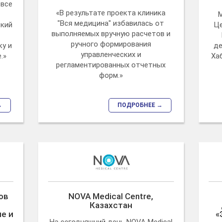
 все
«В результате проекта клиника
"Вся медицина" избавилась от
ский
Це
выполняемых вручную расчетов и
ручного формирования
у и
де
управленческих и
.»
Ха
регламентированных отчетных
форм.»
→
ПОДРОБНЕЕ →
ов
NOVA Medical Centre,
Казахстан
е и
«