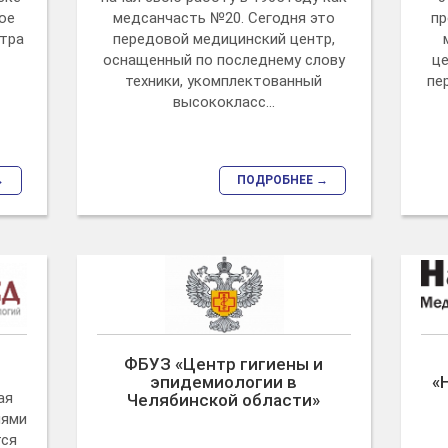
ое
медсанчасть №20. Сегодня это
пр
тра
передовой медицинский центр,
оснащенный по последнему слову
ц
техники, укомплектованный
пе
высококласс...
→
ПОДРОБНЕЕ →
ФБУЗ «Центр гигиены и
эпидемиологии в
«
ая
Челябинской области»
иями
тся