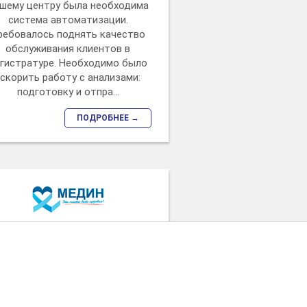
шему центру была необходима
система автоматизации.
ребовалось поднять качество
обслуживания клиентов в
гистратуре. Необходимо было
ускорить работу с анализами:
подготовку и отпра...
ПОДРОБНЕЕ →
дицинский центр "Медин",
г. Ярославль
БИТ.Управление медицинским
тром» было признано наиболее